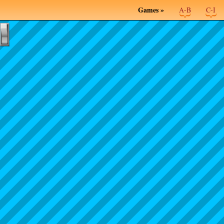
Games »
A-B
C-I