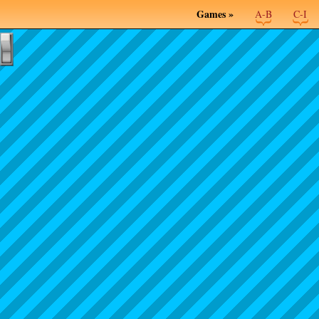
Games »
A-B
C-I