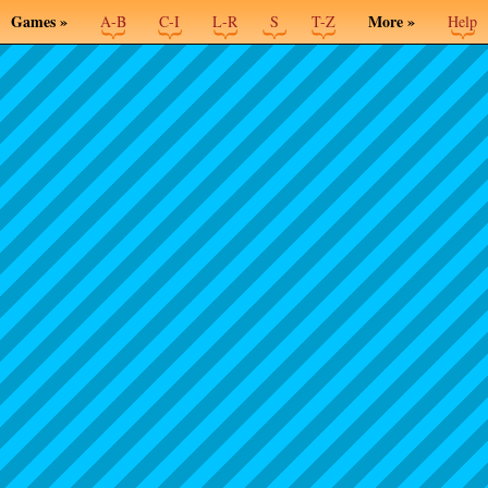
Games »
More »
A-B
C-I
L-R
S
T-Z
Help