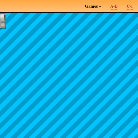
Games »
A-B
C-I